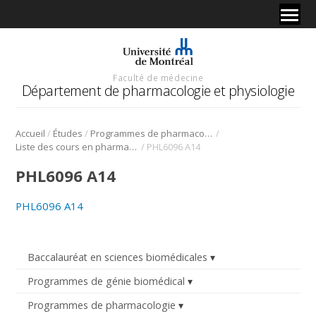
Faculté de médecine
Département de pharmacologie et physiologie
/
/
/
Accueil
Études
Programmes de pharmacologie
/
Liste des cours en pharmacologie
PHL6096 A14
PHL6096 A14
PHL6096 A14
Baccalauréat en sciences biomédicales
Programmes de génie biomédical
Programmes de pharmacologie