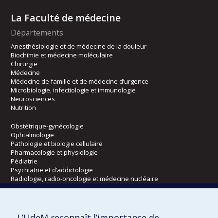
La Faculté de médecine
Départements
Anesthésiologie et de médecine de la douleur
Biochimie et médecine moléculaire
Chirurgie
Médecine
Médecine de famille et de médecine d’urgence
Microbiologie, infectiologie et immunologie
Neurosciences
Nutrition
Obstétrique-gynécologie
Ophtalmologie
Pathologie et biologie cellulaire
Pharmacologie et physiologie
Pédiatrie
Psychiatrie et d’addictologie
Radiologie, radio-oncologie et médecine nucléaire
Écoles
L’UdeM reconnaît l’importance de