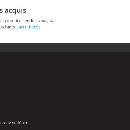
s acquis
oit prendre rendez-vous, par
étudiants
Laure Perez
.
decine nucléaire