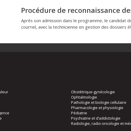
Procédure de reconnaissance de
Après son admission dans le programme, le candidat d
courriel, avec la technicienne en gestion des dossiers 
uleur
Obstétrique-gynécologie
Ophtalmologie
Pathologie et biologie cellulaire
Pharmacologie et physiologie
gence
Pédiatrie
ie
Psychiatrie et d’addictologie
Radiologie, radio-oncologie et mé