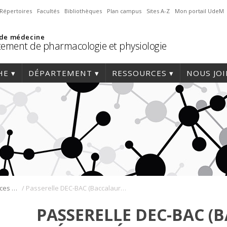
Répertoires
Facultés
Bibliothèques
Plan campus
Sites A-Z
Mon portail UdeM
 de médecine
ement de pharmacologie et physiologie
HE
DÉPARTEMENT
RESSOURCES
NOUS JO
/
Baccalauréat en sciences biomédicales
Passerelle DEC-BAC (Baccalauréat spécialisé en sciences biomédicales)
PASSERELLE DEC-BAC (