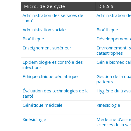
Micro. de 2e cycle
D.E.S.S.
Administration des services de
Administration d
santé
Administration sociale
Bioéthique
Bioéthique
Développement 
Enseignement supérieur
Environnement, s
catastrophes
Épidémiologie et contrôle des
Génie biomédical
infections
Éthique clinique pédiatrique
Gestion de la qua
patients
Évaluation des technologies de la
Hygiène du travai
santé
Génétique médicale
Kinésiologie
Kinésiologie
Médecine d’assur
sciences de la sa