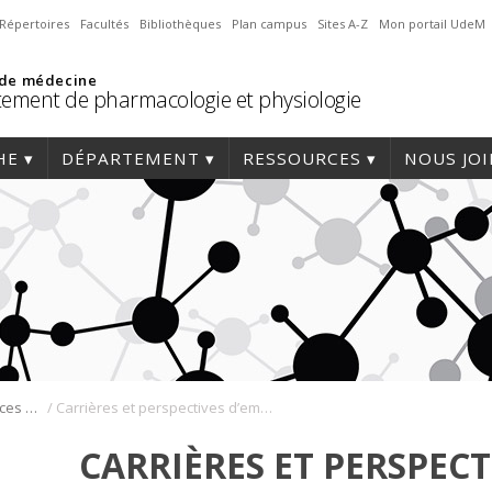
Répertoires
Facultés
Bibliothèques
Plan campus
Sites A-Z
Mon portail UdeM
 de médecine
ement de pharmacologie et physiologie
HE
DÉPARTEMENT
RESSOURCES
NOUS JO
/
Baccalauréat en sciences biomédicales
Carrières et perspectives d’emploi
CARRIÈRES ET PERSPECT