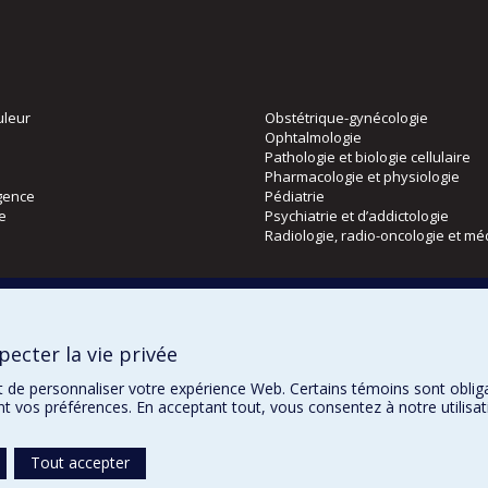
uleur
Obstétrique-gynécologie
Ophtalmologie
Pathologie et biologie cellulaire
Pharmacologie et physiologie
gence
Pédiatrie
ie
Psychiatrie et d’addictologie
Radiologie, radio-oncologie et mé
Directions
 physique
DPC
ecter la vie privée
CPASS
Éthique clinique
t de personnaliser votre expérience Web. Certains témoins sont oblig
ent vos préférences. En acceptant tout, vous consentez à notre utili
Tout accepter