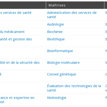
Maîtrises
es services de santé
Administration des services de
santé
Audiologie
du médicament
Biochimie
anté et gestion des
Bioéthique
B
Bioinformatique
N
lité et de la sécurité des
Biologie moléculaire
l
Conseil génétique
Évaluation des technologies de la
santé
v
ance et expertise en
Kinésiologie
P
nté