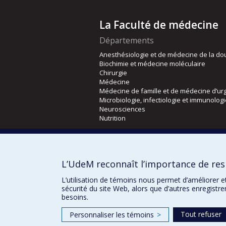
La Faculté de médecine
Départements
Anesthésiologie et de médecine de la do
Biochimie et médecine moléculaire
Chirurgie
Médecine
Médecine de famille et de médecine d’ur
Microbiologie, infectiologie et immunolog
Neurosciences
Nutrition
Écoles
Kinésiologie et des sciences de l’activité
L’UdeM reconnaît l’importance de resp
Orthophonie et audiologie
Réadaptation
L’utilisation de témoins nous permet d’améliorer e
sécurité du site Web, alors que d’autres enregistr
besoins.
Tout refuser
Personnaliser les témoins
>