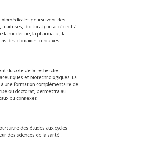
s biomédicales poursuivent des
 maîtrises, doctorat) ou accèdent à
la médecine, la pharmacie, la
ans des domaines connexes.
ant du côté de la recherche
maceutiques et biotechnologiques. La
ée à une formation complémentaire de
îtrise ou doctorat) permettra au
caux ou connexes.
oursuivre des études aux cycles
r des sciences de la santé :