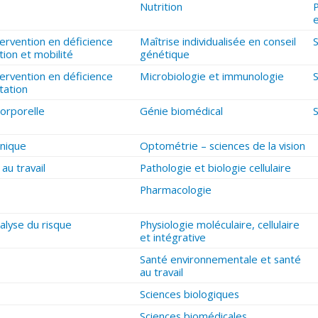
Nutrition
P
e
ervention en déficience
Maîtrise individualisée en conseil
tion et mobilité
génétique
ervention en déficience
Microbiologie et immunologie
tation
corporelle
Génie biomédical
inique
Optométrie – sciences de la vision
au travail
Pathologie et biologie cellulaire
Pharmacologie
alyse du risque
Physiologie moléculaire, cellulaire
et intégrative
Santé environnementale et santé
au travail
Sciences biologiques
Sciences biomédicales