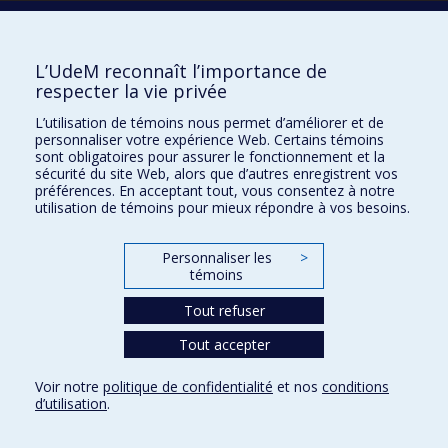
Écoles
L’UdeM reconnaît l’importance de
Kinésiologie et des sciences de l’activité physique
respecter la vie privée
Orthophonie et audiologie
L’utilisation de témoins nous permet d’améliorer et de
Réadaptation
personnaliser votre expérience Web. Certains témoins
sont obligatoires pour assurer le fonctionnement et la
Directions
sécurité du site Web, alors que d’autres enregistrent vos
préférences. En acceptant tout, vous consentez à notre
DPC
utilisation de témoins pour mieux répondre à vos besoins.
CPASS
Éthique clinique
Personnaliser les
>
témoins
Tout refuser
Tout accepter
Voir notre
politique de confidentialité
et nos
conditions
d’utilisation
.
Confidentialité
Conditions d’utilisation
Paramètres des témoins