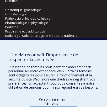
Nutrition
Obstétrique-gynécologie
Ophtalmologie
Pathologie et biologie cellulaire
Pharmacologie et physiologie
Pédiatrie
Psychiatrie et d’addictologie
Radiologie, radio-oncologie et médecine nucléaire
Écoles
L’UdeM reconnaît l’importance de
Kinésiologie et des sciences de l’activité physique
respecter la vie privée
Orthophonie et audiologie
L’utilisation de témoins nous permet d’améliorer et de
Réadaptation
personnaliser votre expérience Web. Certains témoins
sont obligatoires pour assurer le fonctionnement et la
Directions
sécurité du site Web, alors que d’autres enregistrent vos
préférences. En acceptant tout, vous consentez à notre
DPC
utilisation de témoins pour mieux répondre à vos besoins.
CPASS
Éthique clinique
Personnaliser les
>
témoins