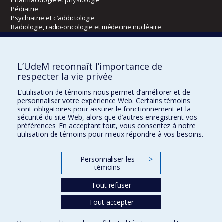
Pharmacologie et physiologie
Pédiatrie
Psychiatrie et d’addictologie
Radiologie, radio-oncologie et médecine nucléaire
Écoles
L’UdeM reconnaît l’importance de
Kinésiologie et des sciences de l’activité physique
respecter la vie privée
Orthophonie et audiologie
L’utilisation de témoins nous permet d’améliorer et de
Réadaptation
personnaliser votre expérience Web. Certains témoins
sont obligatoires pour assurer le fonctionnement et la
Directions
sécurité du site Web, alors que d’autres enregistrent vos
préférences. En acceptant tout, vous consentez à notre
DPC
utilisation de témoins pour mieux répondre à vos besoins.
CPASS
Éthique clinique
Personnaliser les
>
témoins
Tout refuser
Tout accepter