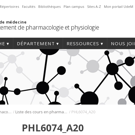
Répertoires
Facultés
Bibliothèques
Plan campus
Sites A-Z
Mon portail UdeM
 de médecine
ement de pharmacologie et physiologie
HE
DÉPARTEMENT
RESSOURCES
NOUS JO
/
/
Programmes de pharmacologie
Liste des cours en pharmacologie
PHL6074_A20
PHL6074_A20