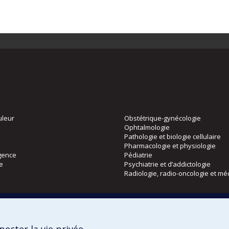
uleur
Obstétrique-gynécologie
Ophtalmologie
Pathologie et biologie cellulaire
Pharmacologie et physiologie
gence
Pédiatrie
ie
Psychiatrie et d’addictologie
Radiologie, radio-oncologie et mé
Directions
 physique
DPC