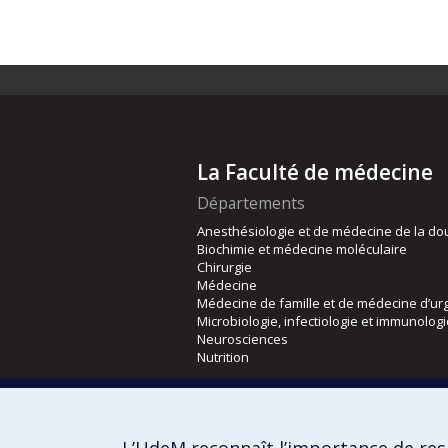
La Faculté de médecine
Départements
Anesthésiologie et de médecine de la do
Biochimie et médecine moléculaire
Chirurgie
Médecine
Médecine de famille et de médecine d’ur
Microbiologie, infectiologie et immunolog
Neurosciences
Nutrition
Écoles
Kinésiologie et des sciences de l’activité