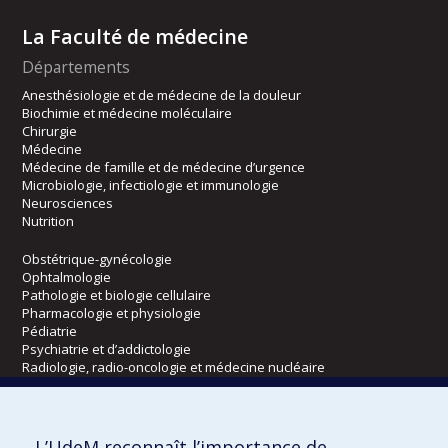
La Faculté de médecine
Départements
Anesthésiologie et de médecine de la douleur
Biochimie et médecine moléculaire
Chirurgie
Médecine
Médecine de famille et de médecine d’urgence
Microbiologie, infectiologie et immunologie
Neurosciences
Nutrition
Obstétrique-gynécologie
Ophtalmologie
Pathologie et biologie cellulaire
Pharmacologie et physiologie
Pédiatrie
Psychiatrie et d’addictologie
Radiologie, radio-oncologie et médecine nucléaire
Écoles
L’UdeM reconnaît l’importance de