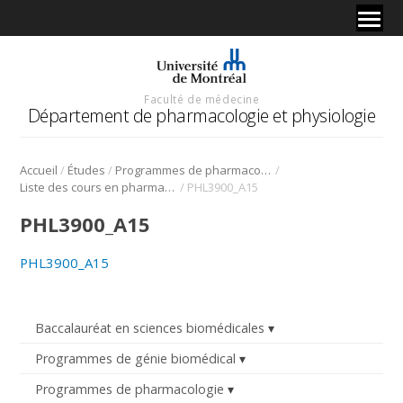
Faculté de médecine
Département de pharmacologie et physiologie
/
/
/
Accueil
Études
Programmes de pharmacologie
/
Liste des cours en pharmacologie
PHL3900_A15
PHL3900_A15
PHL3900_A15
Baccalauréat en sciences biomédicales
Programmes de génie biomédical
Programmes de pharmacologie