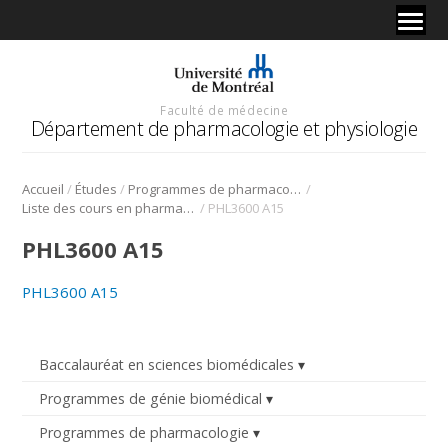
Faculté de médecine
Département de pharmacologie et physiologie
/
/
/
Accueil
Études
Programmes de pharmacologie
/
Liste des cours en pharmacologie
PHL3600 A15
PHL3600 A15
PHL3600 A15
Baccalauréat en sciences biomédicales
Programmes de génie biomédical
Programmes de pharmacologie