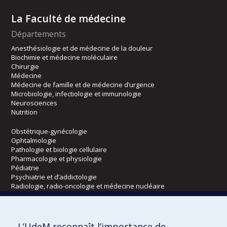
La Faculté de médecine
Départements
Anesthésiologie et de médecine de la douleur
Biochimie et médecine moléculaire
Chirurgie
Médecine
Médecine de famille et de médecine d’urgence
Microbiologie, infectiologie et immunologie
Neurosciences
Nutrition
Obstétrique-gynécologie
Ophtalmologie
Pathologie et biologie cellulaire
Pharmacologie et physiologie
Pédiatrie
Psychiatrie et d’addictologie
Radiologie, radio-oncologie et médecine nucléaire
Écoles
L’UdeM reconnaît l’importance de