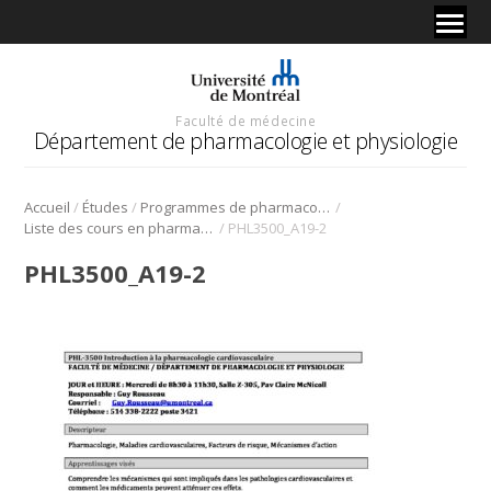
Faculté de médecine
Département de pharmacologie et physiologie
/
/
/
Accueil
Études
Programmes de pharmacologie
/
Liste des cours en pharmacologie
PHL3500_A19-2
PHL3500_A19-2