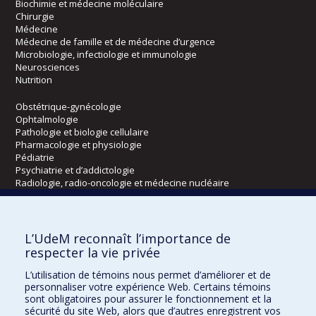
Biochimie et médecine moléculaire
Chirurgie
Médecine
Médecine de famille et de médecine d’urgence
Microbiologie, infectiologie et immunologie
Neurosciences
Nutrition
Obstétrique-gynécologie
Ophtalmologie
Pathologie et biologie cellulaire
Pharmacologie et physiologie
Pédiatrie
Psychiatrie et d’addictologie
Radiologie, radio-oncologie et médecine nucléaire
Écoles
L’UdeM reconnaît l’importance de
Kinésiologie et des sciences de l’activité physique
respecter la vie privée
Orthophonie et audiologie
L’utilisation de témoins nous permet d’améliorer et de
Réadaptation
personnaliser votre expérience Web. Certains témoins
sont obligatoires pour assurer le fonctionnement et la
Directions
sécurité du site Web, alors que d’autres enregistrent vos