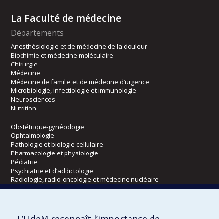
La Faculté de médecine
Départements
Anesthésiologie et de médecine de la douleur
Biochimie et médecine moléculaire
Chirurgie
Médecine
Médecine de famille et de médecine d’urgence
Microbiologie, infectiologie et immunologie
Neurosciences
Nutrition
Obstétrique-gynécologie
Ophtalmologie
Pathologie et biologie cellulaire
Pharmacologie et physiologie
Pédiatrie
Psychiatrie et d’addictologie
Radiologie, radio-oncologie et médecine nucléaire
Écoles
L’UdeM reconnaît l’importance de