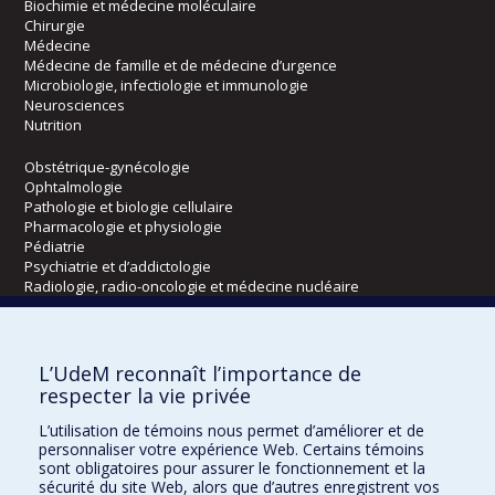
Biochimie et médecine moléculaire
Chirurgie
Médecine
Médecine de famille et de médecine d’urgence
Microbiologie, infectiologie et immunologie
Neurosciences
Nutrition
Obstétrique-gynécologie
Ophtalmologie
Pathologie et biologie cellulaire
Pharmacologie et physiologie
Pédiatrie
Psychiatrie et d’addictologie
Radiologie, radio-oncologie et médecine nucléaire
Écoles
L’UdeM reconnaît l’importance de
Kinésiologie et des sciences de l’activité physique
respecter la vie privée
Orthophonie et audiologie
L’utilisation de témoins nous permet d’améliorer et de
Réadaptation
personnaliser votre expérience Web. Certains témoins
sont obligatoires pour assurer le fonctionnement et la
Directions
sécurité du site Web, alors que d’autres enregistrent vos