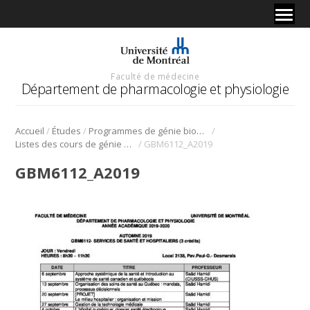
Faculté de médecine
Département de pharmacologie et physiologie
/
/
/
Accueil
Études
Programmes de génie biomédical
/
Listes des cours de génie biomédical
GBM6112_A2019
GBM6112_A2019