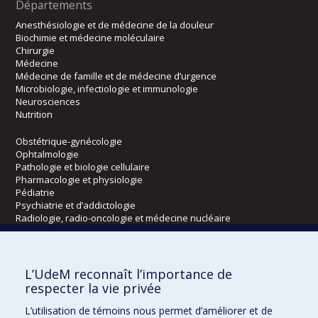
Départements
Anesthésiologie et de médecine de la douleur
Biochimie et médecine moléculaire
Chirurgie
Médecine
Médecine de famille et de médecine d’urgence
Microbiologie, infectiologie et immunologie
Neurosciences
Nutrition
Obstétrique-gynécologie
Ophtalmologie
Pathologie et biologie cellulaire
Pharmacologie et physiologie
Pédiatrie
Psychiatrie et d’addictologie
Radiologie, radio-oncologie et médecine nucléaire
Écoles
L’UdeM reconnaît l’importance de
Kinésiologie et des sciences de l’activité physique
respecter la vie privée
Orthophonie et audiologie
L’utilisation de témoins nous permet d’améliorer et de
Réadaptation