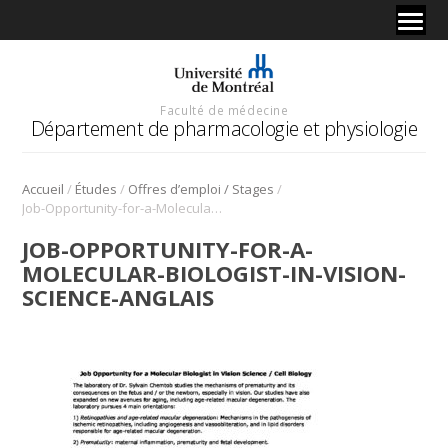
Faculté de médecine
Département de pharmacologie et physiologie
/
/
/
Accueil
Études
Offres d’emploi / Stages
Job-Opportunity-for-a-Molecular-Biologist-in-Vision-Science-anglais
JOB-OPPORTUNITY-FOR-A-
MOLECULAR-BIOLOGIST-IN-VISION-
SCIENCE-ANGLAIS