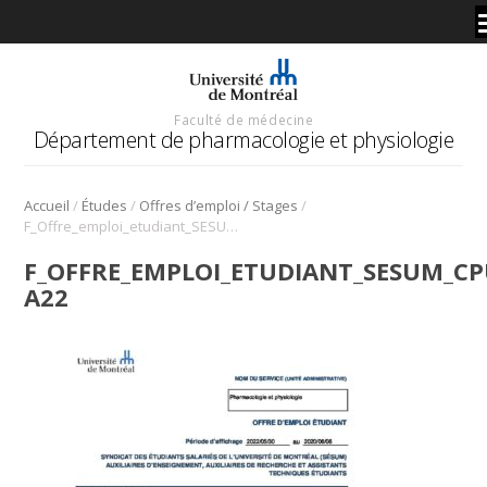
Faculté de médecine
Département de pharmacologie et physiologie
/
/
/
Accueil
Études
Offres d’emploi / Stages
F_Offre_emploi_etudiant_SESUM_CPU_E-A22
F_OFFRE_EMPLOI_ETUDIANT_SESUM_CP
A22