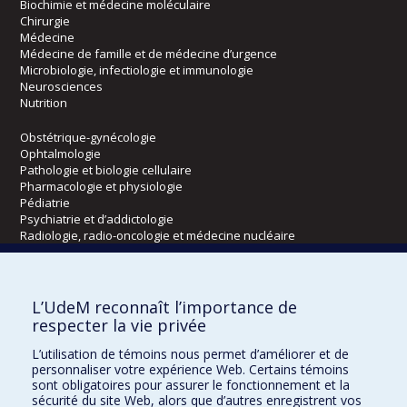
Biochimie et médecine moléculaire
Chirurgie
Médecine
Médecine de famille et de médecine d’urgence
Microbiologie, infectiologie et immunologie
Neurosciences
Nutrition
Obstétrique-gynécologie
Ophtalmologie
Pathologie et biologie cellulaire
Pharmacologie et physiologie
Pédiatrie
Psychiatrie et d’addictologie
Radiologie, radio-oncologie et médecine nucléaire
Écoles
L’UdeM reconnaît l’importance de
Kinésiologie et des sciences de l’activité physique
respecter la vie privée
Orthophonie et audiologie
L’utilisation de témoins nous permet d’améliorer et de
Réadaptation
personnaliser votre expérience Web. Certains témoins
sont obligatoires pour assurer le fonctionnement et la
Directions
sécurité du site Web, alors que d’autres enregistrent vos