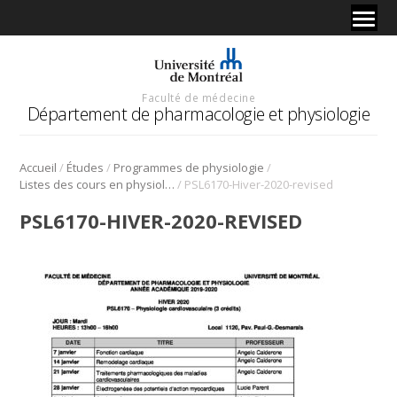
Faculté de médecine
Département de pharmacologie et physiologie
/
/
/
Accueil
Études
Programmes de physiologie
/
Listes des cours en physiologie
PSL6170-Hiver-2020-revised
PSL6170-HIVER-2020-REVISED