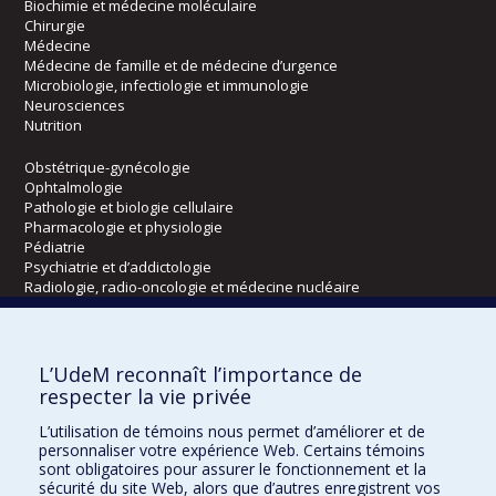
Biochimie et médecine moléculaire
Chirurgie
Médecine
Médecine de famille et de médecine d’urgence
Microbiologie, infectiologie et immunologie
Neurosciences
Nutrition
Obstétrique-gynécologie
Ophtalmologie
Pathologie et biologie cellulaire
Pharmacologie et physiologie
Pédiatrie
Psychiatrie et d’addictologie
Radiologie, radio-oncologie et médecine nucléaire
Écoles
L’UdeM reconnaît l’importance de
Kinésiologie et des sciences de l’activité physique
respecter la vie privée
Orthophonie et audiologie
L’utilisation de témoins nous permet d’améliorer et de
Réadaptation
personnaliser votre expérience Web. Certains témoins
sont obligatoires pour assurer le fonctionnement et la
Directions
sécurité du site Web, alors que d’autres enregistrent vos