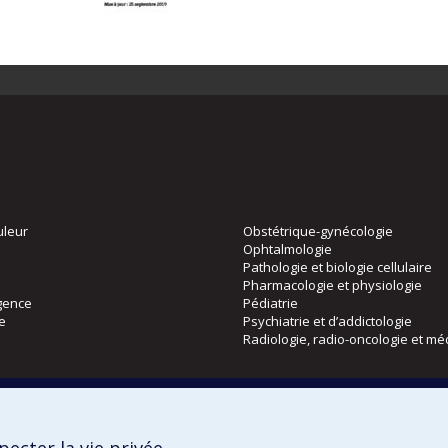
uleur
Obstétrique-gynécologie
Ophtalmologie
Pathologie et biologie cellulaire
Pharmacologie et physiologie
gence
Pédiatrie
ie
Psychiatrie et d’addictologie
Radiologie, radio-oncologie et mé
Directions
 physique
DPC