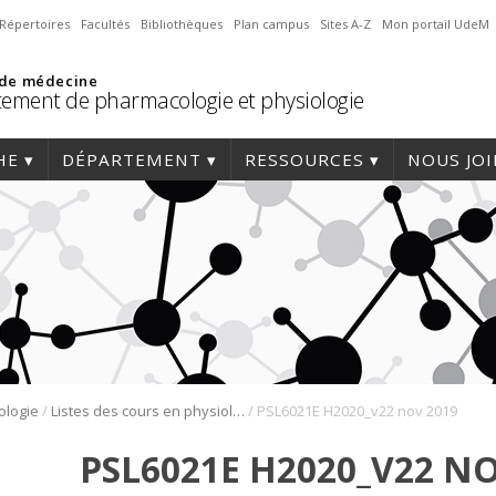
Répertoires
Facultés
Bibliothèques
Plan campus
Sites A-Z
Mon portail UdeM
 de médecine
ement de pharmacologie et physiologie
HE
DÉPARTEMENT
RESSOURCES
NOUS JO
/
/
ologie
Listes des cours en physiologie
PSL6021E H2020_v22 nov 2019
PSL6021E H2020_V22 NO