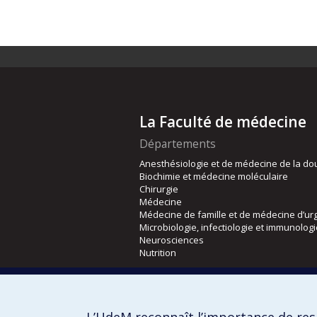
La Faculté de médecine
Départements
Anesthésiologie et de médecine de la do
Biochimie et médecine moléculaire
Chirurgie
Médecine
Médecine de famille et de médecine d’ur
Microbiologie, infectiologie et immunolog
Neurosciences
Nutrition
Écoles
Kinésiologie et des sciences de l’activité