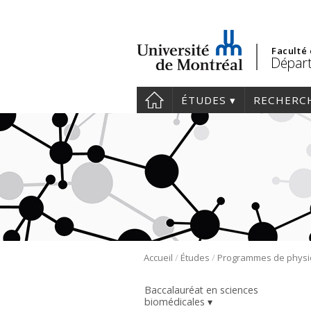
Faculté
Départ
ÉTUDES
RECHERC
/
/
Accueil
Études
Programmes de physi
Baccalauréat en sciences
biomédicales