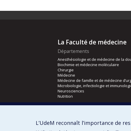
La Faculté de médecine
Départements
Anesthésiologie et de médecine de la do
Biochimie et médecine moléculaire
Chirurgie
Médecine
Médecine de famille et de médecine d’ur
Microbiologie, infectiologie et immunolog
Neurosciences
Nutrition
Écoles
Kinésiologie et des sciences de l’activité
L’UdeM reconnaît l’importance de resp
Orthophonie et audiologie
Réadaptation