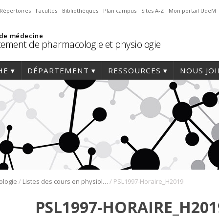
Répertoires
Facultés
Bibliothèques
Plan campus
Sites A-Z
Mon portail UdeM
 de médecine
ement de pharmacologie et physiologie
HE
DÉPARTEMENT
RESSOURCES
NOUS JO
/
/
ologie
Listes des cours en physiologie
PSL1997-Horaire_H2019
PSL1997-HORAIRE_H201