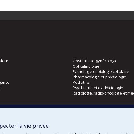
uleur
Obstétrique-gynécologie
Ophtalmologie
Pathologie et biologie cellulaire
Pharmacologie et physiologie
gence
Pédiatrie
ie
Psychiatrie et d’addictologie
Radiologie, radio-oncologie et mé
Directions
 physique
DPC
ecter la vie privée
CPASS
Éthique clinique