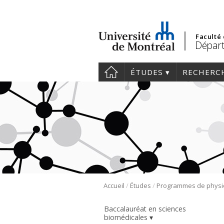
Faculté
Départ
ÉTUDES
RECHERC
/
/
Accueil
Études
Programmes de physi
Baccalauréat en sciences
biomédicales