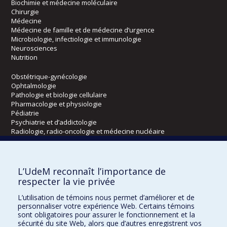
Biochimie et médecine moléculaire
Chirurgie
Médecine
Médecine de famille et de médecine d’urgence
Microbiologie, infectiologie et immunologie
Neurosciences
Nutrition
Obstétrique-gynécologie
Ophtalmologie
Pathologie et biologie cellulaire
Pharmacologie et physiologie
Pédiatrie
Psychiatrie et d’addictologie
Radiologie, radio-oncologie et médecine nucléaire
Écoles
L’UdeM reconnaît l’importance de
Kinésiologie et des sciences de l’activité physique
respecter la vie privée
Orthophonie et audiologie
L’utilisation de témoins nous permet d’améliorer et de
Réadaptation
personnaliser votre expérience Web. Certains témoins
sont obligatoires pour assurer le fonctionnement et la
Directions
sécurité du site Web, alors que d’autres enregistrent vos