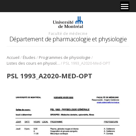
Faculté de médecine
Département de pharmacologie et physiologie
/
/
/
Accueil
Études
Programmes de physiologie
/
Listes des cours en physiologie
PSL 1993_A2020-Med-OPT
PSL 1993_A2020-MED-OPT