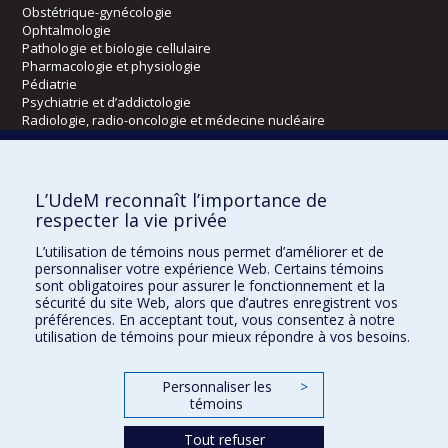
Obstétrique-gynécologie
Ophtalmologie
Pathologie et biologie cellulaire
Pharmacologie et physiologie
Pédiatrie
Psychiatrie et d’addictologie
Radiologie, radio-oncologie et médecine nucléaire
Écoles
L’UdeM reconnaît l’importance de
Kinésiologie et des sciences de l’activité physique
respecter la vie privée
Orthophonie et audiologie
L’utilisation de témoins nous permet d’améliorer et de
Réadaptation
personnaliser votre expérience Web. Certains témoins
sont obligatoires pour assurer le fonctionnement et la
Directions
sécurité du site Web, alors que d’autres enregistrent vos
préférences. En acceptant tout, vous consentez à notre
DPC
utilisation de témoins pour mieux répondre à vos besoins.
CPASS
Éthique clinique
Personnaliser les
>
témoins
Tout refuser