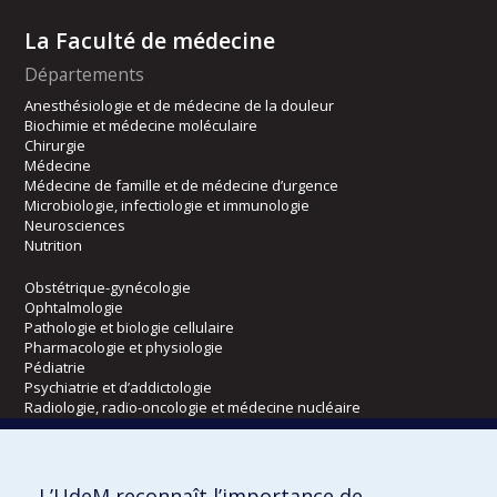
La Faculté de médecine
Départements
Anesthésiologie et de médecine de la douleur
Biochimie et médecine moléculaire
Chirurgie
Médecine
Médecine de famille et de médecine d’urgence
Microbiologie, infectiologie et immunologie
Neurosciences
Nutrition
Obstétrique-gynécologie
Ophtalmologie
Pathologie et biologie cellulaire
Pharmacologie et physiologie
Pédiatrie
Psychiatrie et d’addictologie
Radiologie, radio-oncologie et médecine nucléaire
Écoles
L’UdeM reconnaît l’importance de