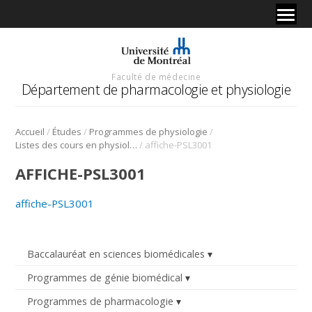
Faculté de médecine
Département de pharmacologie et physiologie
/
/
/
Accueil
Études
Programmes de physiologie
/
Listes des cours en physiologie
affiche-PSL3001
AFFICHE-PSL3001
affiche-PSL3001
Baccalauréat en sciences biomédicales
Programmes de génie biomédical
Programmes de pharmacologie