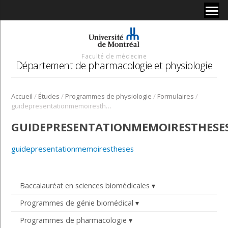
Faculté de médecine
Département de pharmacologie et physiologie
/
/
/
/
Accueil
Études
Programmes de physiologie
Formulaires
guidepresentationmemoirestheses
GUIDEPRESENTATIONMEMOIRESTHESE
guidepresentationmemoirestheses
Baccalauréat en sciences biomédicales
Programmes de génie biomédical
Programmes de pharmacologie