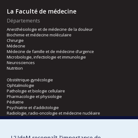
La Faculté de médecine
Départements
Anesthésiologie et de médecine de la douleur
Biochimie et médecine moléculaire
Chirurgie
Médecine
Médecine de famille et de médecine d’urgence
Microbiologie, infectiologie et immunologie
Neurosciences
Nutrition
Obstétrique-gynécologie
Ophtalmologie
Pathologie et biologie cellulaire
Pharmacologie et physiologie
Pédiatrie
Psychiatrie et d’addictologie
Radiologie, radio-oncologie et médecine nucléaire
Écoles
L’UdeM reconnaît l’importance de