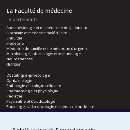
La Faculté de médecine
Départements
Anesthésiologie et de médecine de la douleur
Biochimie et médecine moléculaire
Chirurgie
Médecine
Médecine de famille et de médecine d’urgence
Microbiologie, infectiologie et immunologie
Neurosciences
Nutrition
Obstétrique-gynécologie
Ophtalmologie
Pathologie et biologie cellulaire
Pharmacologie et physiologie
Pédiatrie
Psychiatrie et d’addictologie
Radiologie, radio-oncologie et médecine nucléaire
Écoles
L’UdeM reconnaît l’importance de