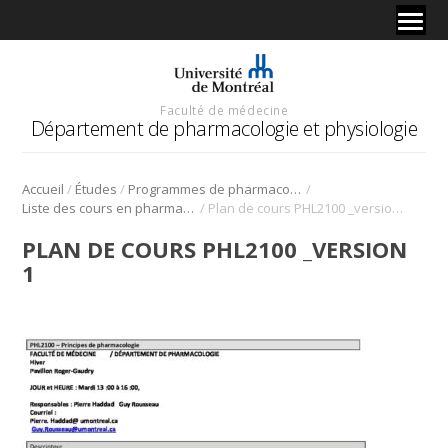
Faculté de médecine
Département de pharmacologie et physiologie
/
/
/
Accueil
Études
Programmes de pharmacologie
/
Liste des cours en pharmacologie
Plan de cours PHL2100 _version 1
PLAN DE COURS PHL2100 _VERSION
1