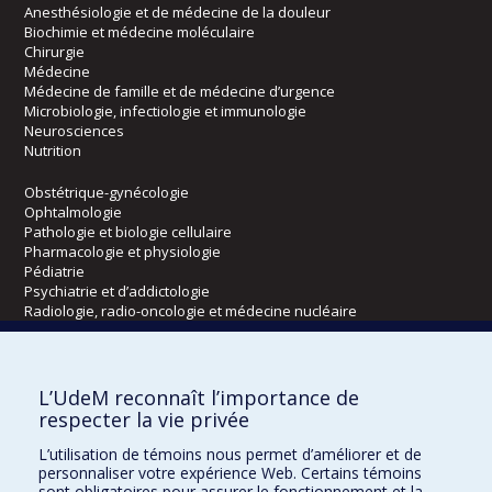
Anesthésiologie et de médecine de la douleur
Biochimie et médecine moléculaire
Chirurgie
Médecine
Médecine de famille et de médecine d’urgence
Microbiologie, infectiologie et immunologie
Neurosciences
Nutrition
Obstétrique-gynécologie
Ophtalmologie
Pathologie et biologie cellulaire
Pharmacologie et physiologie
Pédiatrie
Psychiatrie et d’addictologie
Radiologie, radio-oncologie et médecine nucléaire
Écoles
L’UdeM reconnaît l’importance de
Kinésiologie et des sciences de l’activité physique
respecter la vie privée
Orthophonie et audiologie
L’utilisation de témoins nous permet d’améliorer et de
Réadaptation
personnaliser votre expérience Web. Certains témoins
sont obligatoires pour assurer le fonctionnement et la