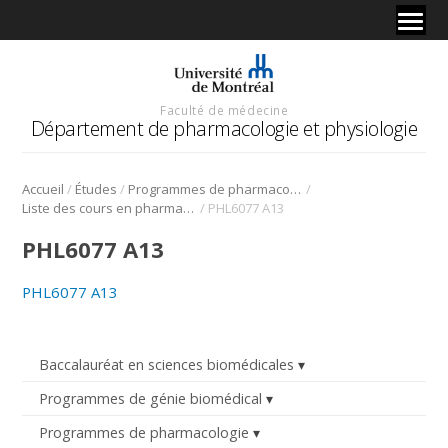
Faculté de médecine
Département de pharmacologie et physiologie
/
/
/
Accueil
Études
Programmes de pharmacologie
/
Liste des cours en pharmacologie
PHL6077 A13
PHL6077 A13
PHL6077 A13
Baccalauréat en sciences biomédicales
Programmes de génie biomédical
Programmes de pharmacologie