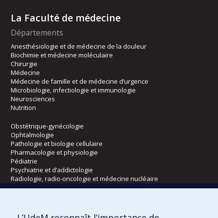
La Faculté de médecine
Départements
Anesthésiologie et de médecine de la douleur
Biochimie et médecine moléculaire
Chirurgie
Médecine
Médecine de famille et de médecine d’urgence
Microbiologie, infectiologie et immunologie
Neurosciences
Nutrition
Obstétrique-gynécologie
Ophtalmologie
Pathologie et biologie cellulaire
Pharmacologie et physiologie
Pédiatrie
Psychiatrie et d’addictologie
Radiologie, radio-oncologie et médecine nucléaire
Écoles
L’UdeM reconnaît l’importance de