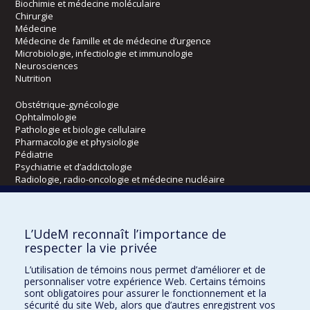
Biochimie et médecine moléculaire
Chirurgie
Médecine
Médecine de famille et de médecine d’urgence
Microbiologie, infectiologie et immunologie
Neurosciences
Nutrition
Obstétrique-gynécologie
Ophtalmologie
Pathologie et biologie cellulaire
Pharmacologie et physiologie
Pédiatrie
Psychiatrie et d’addictologie
Radiologie, radio-oncologie et médecine nucléaire
Écoles
L’UdeM reconnaît l’importance de
Kinésiologie et des sciences de l’activité physique
respecter la vie privée
Orthophonie et audiologie
L’utilisation de témoins nous permet d’améliorer et de
Réadaptation
personnaliser votre expérience Web. Certains témoins
sont obligatoires pour assurer le fonctionnement et la
Directions
sécurité du site Web, alors que d’autres enregistrent vos