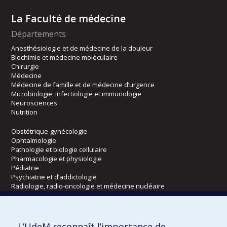
La Faculté de médecine
Départements
Anesthésiologie et de médecine de la douleur
Biochimie et médecine moléculaire
Chirurgie
Médecine
Médecine de famille et de médecine d’urgence
Microbiologie, infectiologie et immunologie
Neurosciences
Nutrition
Obstétrique-gynécologie
Ophtalmologie
Pathologie et biologie cellulaire
Pharmacologie et physiologie
Pédiatrie
Psychiatrie et d’addictologie
Radiologie, radio-oncologie et médecine nucléaire
Écoles
L’UdeM reconnaît l’importance de