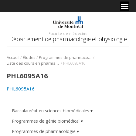
Faculté de médecine
Département de pharmacologie et physiologie
/
/
/
Accueil
Études
Programmes de pharmacologie
/
Liste des cours en pharmacologie
PHL6095A16
PHL6095A16
PHL6095A16
Baccalauréat en sciences biomédicales
Programmes de génie biomédical
Programmes de pharmacologie