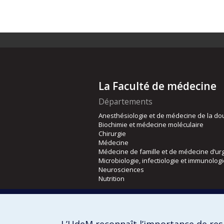
La Faculté de médecine
Départements
Anesthésiologie et de médecine de la do
Biochimie et médecine moléculaire
Chirurgie
Médecine
Médecine de famille et de médecine d’ur
Microbiologie, infectiologie et immunolog
Neurosciences
Nutrition
Écoles
Kinésiologie et des sciences de l’activité