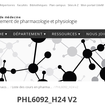
Répertoires
Facultés
Bibliothèques
Plan campus
Sites A-Z
Mon portail UdeM
 de médecine
ement de pharmacologie et physiologie
HE
DÉPARTEMENT
RESSOURCES
NOUS JO
/
/
Programmes de pharmacologie
Liste des cours en pharmacologie
PHL6092_H24 v2
PHL6092_H24 V2