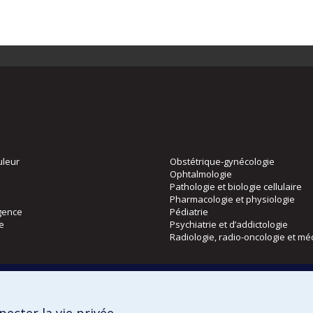
uleur
Obstétrique-gynécologie
Ophtalmologie
Pathologie et biologie cellulaire
Pharmacologie et physiologie
gence
Pédiatrie
ie
Psychiatrie et d’addictologie
Radiologie, radio-oncologie et mé
Directions
 physique
DPC