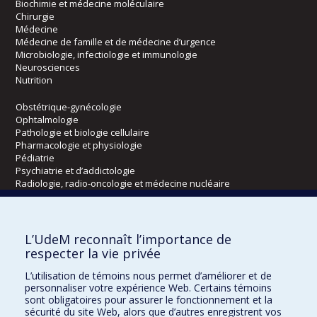
Biochimie et médecine moléculaire
Chirurgie
Médecine
Médecine de famille et de médecine d’urgence
Microbiologie, infectiologie et immunologie
Neurosciences
Nutrition
Obstétrique-gynécologie
Ophtalmologie
Pathologie et biologie cellulaire
Pharmacologie et physiologie
Pédiatrie
Psychiatrie et d’addictologie
Radiologie, radio-oncologie et médecine nucléaire
Écoles
L’UdeM reconnaît l’importance de
Kinésiologie et des sciences de l’activité physique
respecter la vie privée
Orthophonie et audiologie
L’utilisation de témoins nous permet d’améliorer et de
Réadaptation
personnaliser votre expérience Web. Certains témoins
sont obligatoires pour assurer le fonctionnement et la
Directions
sécurité du site Web, alors que d’autres enregistrent vos