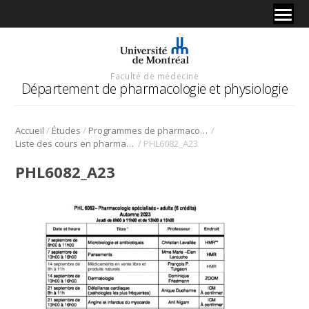
Faculté de médecine
Département de pharmacologie et physiologie
/
/
/
Accueil
Études
Programmes de pharmacologie
/
Liste des cours en pharmacologie
PHL6082_A23
PHL6082_A23