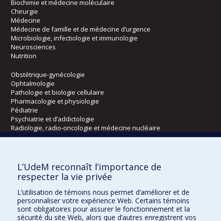
Biochimie et médecine moléculaire
Chirurgie
Médecine
Médecine de famille et de médecine d’urgence
Microbiologie, infectiologie et immunologie
Neurosciences
Nutrition
Obstétrique-gynécologie
Ophtalmologie
Pathologie et biologie cellulaire
Pharmacologie et physiologie
Pédiatrie
Psychiatrie et d’addictologie
Radiologie, radio-oncologie et médecine nucléaire
Écoles
L’UdeM reconnaît l’importance de
Kinésiologie et des sciences de l’activité physique
respecter la vie privée
Orthophonie et audiologie
L’utilisation de témoins nous permet d’améliorer et de
Réadaptation
personnaliser votre expérience Web. Certains témoins
sont obligatoires pour assurer le fonctionnement et la
Directions
sécurité du site Web, alors que d’autres enregistrent vos