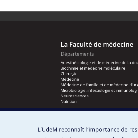
La Faculté de médecine
Départements
Anesthésiologie et de médecine de la do
Biochimie et médecine moléculaire
Chirurgie
Médecine
Médecine de famille et de médecine d’ur
Microbiologie, infectiologie et immunolog
Neurosciences
Nutrition
Écoles
Kinésiologie et des sciences de l’activité
L’UdeM reconnaît l’importance de resp
Orthophonie et audiologie
Réadaptation