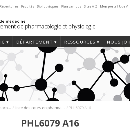
Répertoires
Facultés
Bibliothèques
Plan campus
Sites A-Z
Mon portail UdeM
 de médecine
ement de pharmacologie et physiologie
HE
DÉPARTEMENT
RESSOURCES
NOUS JO
/
/
Programmes de pharmacologie
Liste des cours en pharmacologie
PHL6079 A16
PHL6079 A16