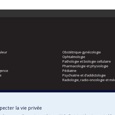
uleur
Obstétrique-gynécologie
Ophtalmologie
Pathologie et biologie cellulaire
Pharmacologie et physiologie
gence
Pédiatrie
ie
Psychiatrie et d’addictologie
Radiologie, radio-oncologie et mé
Directions
 physique
DPC
ecter la vie privée
CPASS
Éthique clinique