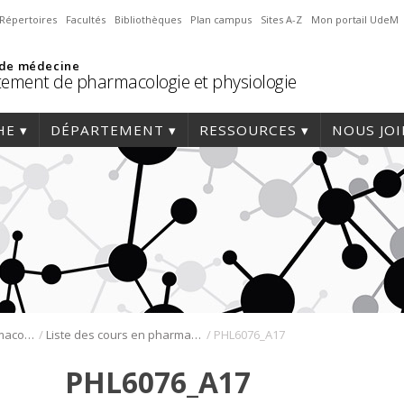
Répertoires
Facultés
Bibliothèques
Plan campus
Sites A-Z
Mon portail UdeM
 de médecine
ement de pharmacologie et physiologie
HE
DÉPARTEMENT
RESSOURCES
NOUS JO
/
/
Programmes de pharmacologie
Liste des cours en pharmacologie
PHL6076_A17
PHL6076_A17