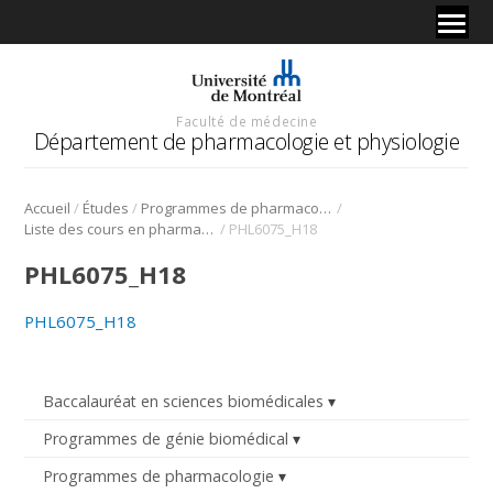
Faculté de médecine
Département de pharmacologie et physiologie
/
/
/
Accueil
Études
Programmes de pharmacologie
/
Liste des cours en pharmacologie
PHL6075_H18
PHL6075_H18
PHL6075_H18
Baccalauréat en sciences biomédicales
Programmes de génie biomédical
Programmes de pharmacologie