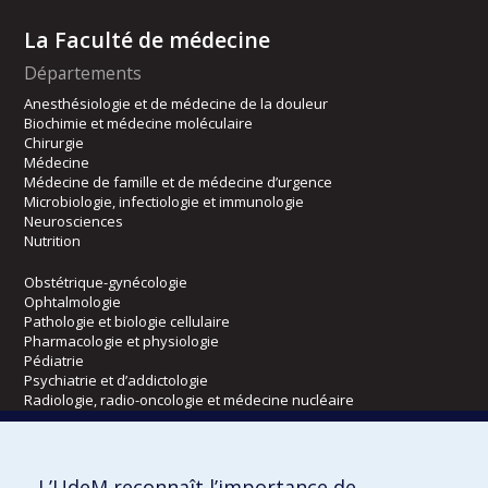
La Faculté de médecine
Départements
Anesthésiologie et de médecine de la douleur
Biochimie et médecine moléculaire
Chirurgie
Médecine
Médecine de famille et de médecine d’urgence
Microbiologie, infectiologie et immunologie
Neurosciences
Nutrition
Obstétrique-gynécologie
Ophtalmologie
Pathologie et biologie cellulaire
Pharmacologie et physiologie
Pédiatrie
Psychiatrie et d’addictologie
Radiologie, radio-oncologie et médecine nucléaire
Écoles
L’UdeM reconnaît l’importance de