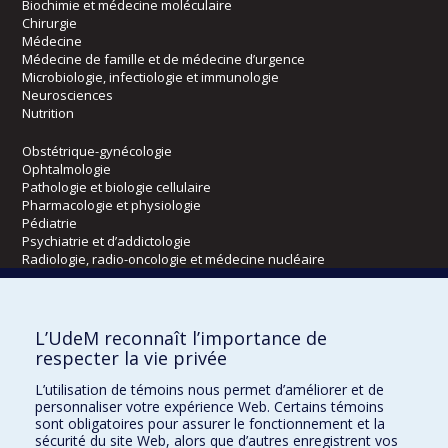
Biochimie et médecine moléculaire
Chirurgie
Médecine
Médecine de famille et de médecine d’urgence
Microbiologie, infectiologie et immunologie
Neurosciences
Nutrition
Obstétrique-gynécologie
Ophtalmologie
Pathologie et biologie cellulaire
Pharmacologie et physiologie
Pédiatrie
Psychiatrie et d’addictologie
Radiologie, radio-oncologie et médecine nucléaire
Écoles
L’UdeM reconnaît l’importance de
Kinésiologie et des sciences de l’activité physique
respecter la vie privée
Orthophonie et audiologie
L’utilisation de témoins nous permet d’améliorer et de
Réadaptation
personnaliser votre expérience Web. Certains témoins
sont obligatoires pour assurer le fonctionnement et la
Directions
sécurité du site Web, alors que d’autres enregistrent vos