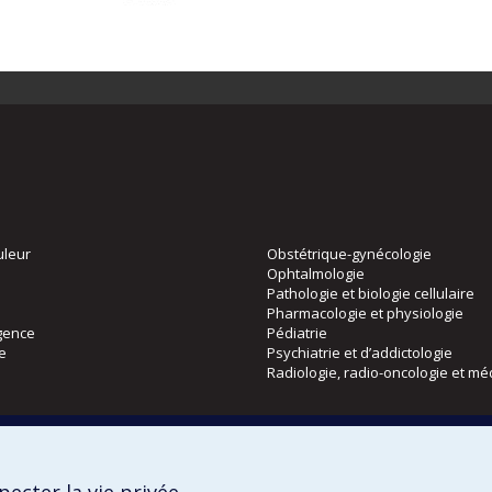
uleur
Obstétrique-gynécologie
Ophtalmologie
Pathologie et biologie cellulaire
Pharmacologie et physiologie
gence
Pédiatrie
ie
Psychiatrie et d’addictologie
Radiologie, radio-oncologie et mé
Directions
 physique
DPC