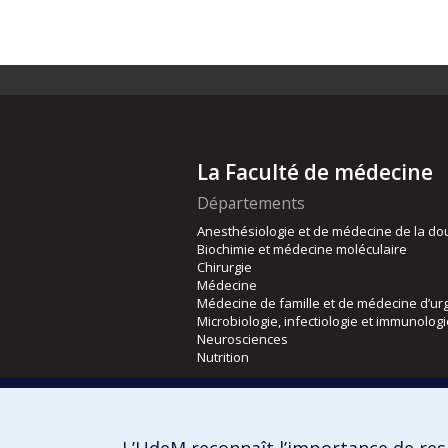
La Faculté de médecine
Départements
Anesthésiologie et de médecine de la do
Biochimie et médecine moléculaire
Chirurgie
Médecine
Médecine de famille et de médecine d’ur
Microbiologie, infectiologie et immunolog
Neurosciences
Nutrition
Écoles
Kinésiologie et des sciences de l’activité