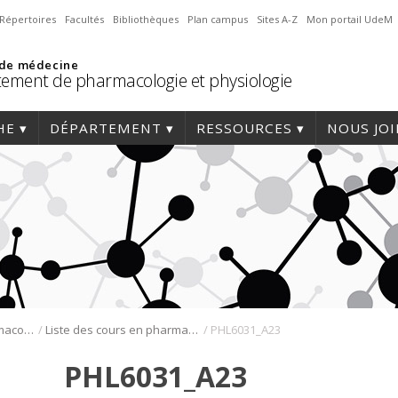
Répertoires
Facultés
Bibliothèques
Plan campus
Sites A-Z
Mon portail UdeM
 de médecine
ement de pharmacologie et physiologie
HE
DÉPARTEMENT
RESSOURCES
NOUS JO
/
/
Programmes de pharmacologie
Liste des cours en pharmacologie
PHL6031_A23
PHL6031_A23