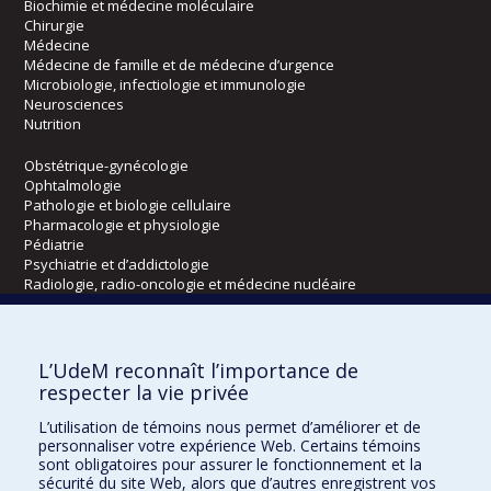
Biochimie et médecine moléculaire
Chirurgie
Médecine
Médecine de famille et de médecine d’urgence
Microbiologie, infectiologie et immunologie
Neurosciences
Nutrition
Obstétrique-gynécologie
Ophtalmologie
Pathologie et biologie cellulaire
Pharmacologie et physiologie
Pédiatrie
Psychiatrie et d’addictologie
Radiologie, radio-oncologie et médecine nucléaire
Écoles
L’UdeM reconnaît l’importance de
Kinésiologie et des sciences de l’activité physique
respecter la vie privée
Orthophonie et audiologie
L’utilisation de témoins nous permet d’améliorer et de
Réadaptation
personnaliser votre expérience Web. Certains témoins
sont obligatoires pour assurer le fonctionnement et la
Directions
sécurité du site Web, alors que d’autres enregistrent vos