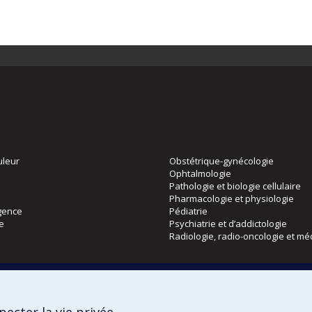
uleur
Obstétrique-gynécologie
Ophtalmologie
Pathologie et biologie cellulaire
Pharmacologie et physiologie
gence
Pédiatrie
ie
Psychiatrie et d’addictologie
Radiologie, radio-oncologie et mé
Directions
 physique
DPC