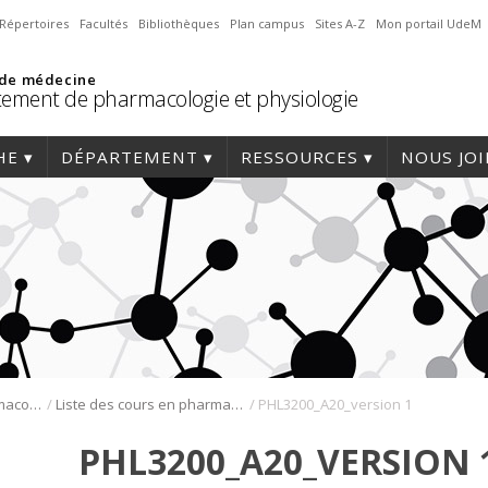
Répertoires
Facultés
Bibliothèques
Plan campus
Sites A-Z
Mon portail UdeM
 de médecine
ement de pharmacologie et physiologie
HE
DÉPARTEMENT
RESSOURCES
NOUS JO
/
/
Programmes de pharmacologie
Liste des cours en pharmacologie
PHL3200_A20_version 1
PHL3200_A20_VERSION 