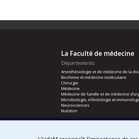
La Faculté de médecine
Départements
Anesthésiologie et de médecine de la do
Biochimie et médecine moléculaire
Chirurgie
Médecine
Médecine de famille et de médecine d’ur
Microbiologie, infectiologie et immunolog
Neurosciences
Nutrition
Écoles
Kinésiologie et des sciences de l’activité