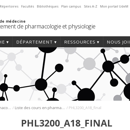
Répertoires
Facultés
Bibliothèques
Plan campus
Sites A-Z
Mon portail UdeM
 de médecine
ement de pharmacologie et physiologie
HE
DÉPARTEMENT
RESSOURCES
NOUS JO
/
/
Programmes de pharmacologie
Liste des cours en pharmacologie
PHL3200_A18_final
PHL3200_A18_FINAL