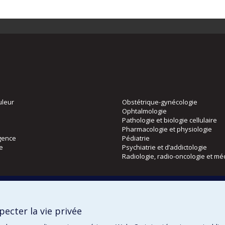
uleur
Obstétrique-gynécologie
Ophtalmologie
Pathologie et biologie cellulaire
Pharmacologie et physiologie
gence
Pédiatrie
ie
Psychiatrie et d’addictologie
Radiologie, radio-oncologie et mé
Directions
 physique
DPC
ecter la vie privée
CPASS
Éthique clinique