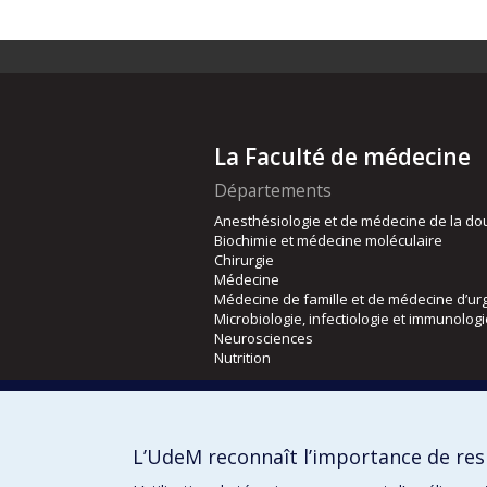
La Faculté de médecine
Départements
Anesthésiologie et de médecine de la do
Biochimie et médecine moléculaire
Chirurgie
Médecine
Médecine de famille et de médecine d’ur
Microbiologie, infectiologie et immunolog
Neurosciences
Nutrition
Écoles
Kinésiologie et des sciences de l’activité
L’UdeM reconnaît l’importance de resp
Orthophonie et audiologie
Réadaptation