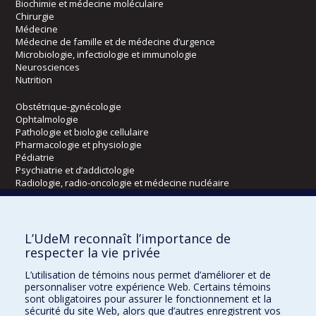
Biochimie et médecine moléculaire
Chirurgie
Médecine
Médecine de famille et de médecine d’urgence
Microbiologie, infectiologie et immunologie
Neurosciences
Nutrition
Obstétrique-gynécologie
Ophtalmologie
Pathologie et biologie cellulaire
Pharmacologie et physiologie
Pédiatrie
Psychiatrie et d’addictologie
Radiologie, radio-oncologie et médecine nucléaire
Écoles
L’UdeM reconnaît l’importance de
Kinésiologie et des sciences de l’activité physique
respecter la vie privée
Orthophonie et audiologie
L’utilisation de témoins nous permet d’améliorer et de
Réadaptation
personnaliser votre expérience Web. Certains témoins
sont obligatoires pour assurer le fonctionnement et la
Directions
sécurité du site Web, alors que d’autres enregistrent vos