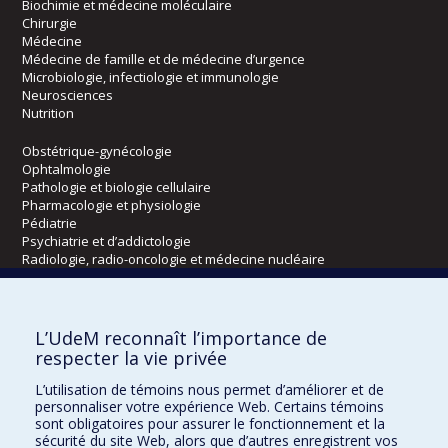
Biochimie et médecine moléculaire
Chirurgie
Médecine
Médecine de famille et de médecine d’urgence
Microbiologie, infectiologie et immunologie
Neurosciences
Nutrition
Obstétrique-gynécologie
Ophtalmologie
Pathologie et biologie cellulaire
Pharmacologie et physiologie
Pédiatrie
Psychiatrie et d’addictologie
Radiologie, radio-oncologie et médecine nucléaire
Écoles
L’UdeM reconnaît l’importance de
Kinésiologie et des sciences de l’activité physique
respecter la vie privée
Orthophonie et audiologie
L’utilisation de témoins nous permet d’améliorer et de
Réadaptation
personnaliser votre expérience Web. Certains témoins
sont obligatoires pour assurer le fonctionnement et la
Directions
sécurité du site Web, alors que d’autres enregistrent vos