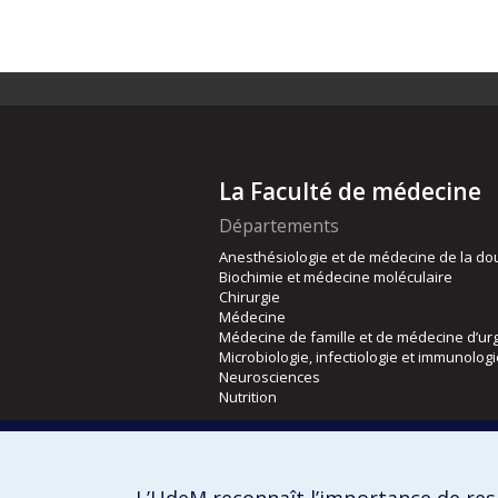
La Faculté de médecine
Départements
Anesthésiologie et de médecine de la do
Biochimie et médecine moléculaire
Chirurgie
Médecine
Médecine de famille et de médecine d’ur
Microbiologie, infectiologie et immunolog
Neurosciences
Nutrition
Écoles
Kinésiologie et des sciences de l’activité