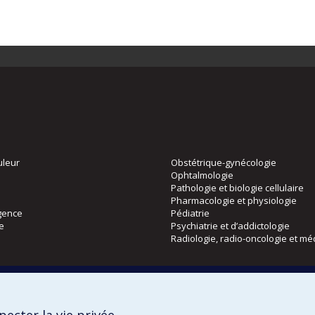
uleur
Obstétrique-gynécologie
Ophtalmologie
Pathologie et biologie cellulaire
Pharmacologie et physiologie
gence
Pédiatrie
ie
Psychiatrie et d’addictologie
Radiologie, radio-oncologie et mé
Directions
 physique
DPC