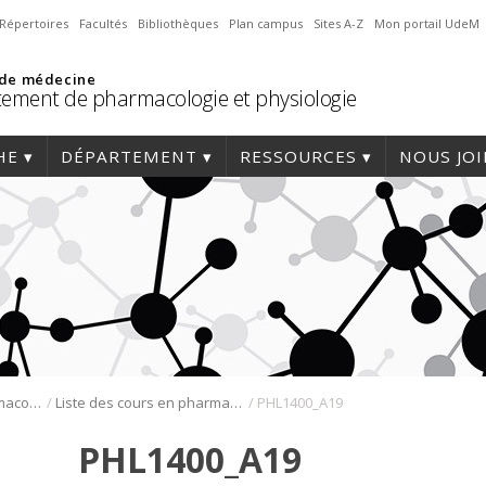
Répertoires
Facultés
Bibliothèques
Plan campus
Sites A-Z
Mon portail UdeM
 de médecine
ement de pharmacologie et physiologie
HE
DÉPARTEMENT
RESSOURCES
NOUS JO
/
/
Programmes de pharmacologie
Liste des cours en pharmacologie
PHL1400_A19
PHL1400_A19