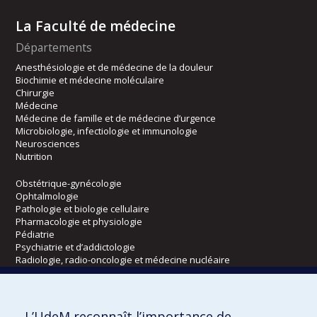
La Faculté de médecine
Départements
Anesthésiologie et de médecine de la douleur
Biochimie et médecine moléculaire
Chirurgie
Médecine
Médecine de famille et de médecine d’urgence
Microbiologie, infectiologie et immunologie
Neurosciences
Nutrition
Obstétrique-gynécologie
Ophtalmologie
Pathologie et biologie cellulaire
Pharmacologie et physiologie
Pédiatrie
Psychiatrie et d’addictologie
Radiologie, radio-oncologie et médecine nucléaire
Écoles
L’UdeM reconnaît l’importance de