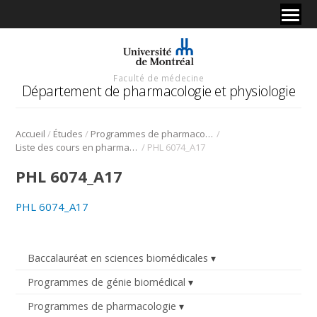
Faculté de médecine
Département de pharmacologie et physiologie
/
/
/
Accueil
Études
Programmes de pharmacologie
/
Liste des cours en pharmacologie
PHL 6074_A17
PHL 6074_A17
PHL 6074_A17
Baccalauréat en sciences biomédicales
Programmes de génie biomédical
Programmes de pharmacologie