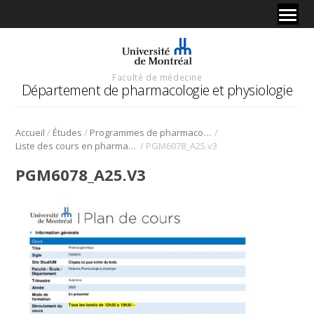
Faculté de médecine
Département de pharmacologie et physiologie
/
/
/
Accueil
Études
Programmes de pharmacologie
/
Liste des cours en pharmacologie
PGM6078_A25.v3
PGM6078_A25.V3