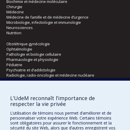
Biochimie et médecine moléculaire
Chirurgie
Médecine
Médecine de famille et de médecine d’urgence
Microbiologie, infectiologie et immunologie
Neurosciences
Nutrition
Obstétrique-gynécologie
Ophtalmologie
Pathologie et biologie cellulaire
Pharmacologie et physiologie
Pédiatrie
Psychiatrie et d’addictologie
Radiologie, radio-oncologie et médecine nucléaire
Écoles
L’UdeM reconnaît l’importance de
Kinésiologie et des sciences de l’activité physique
respecter la vie privée
Orthophonie et audiologie
L’utilisation de témoins nous permet d’améliorer et de
Réadaptation
personnaliser votre expérience Web. Certains témoins
sont obligatoires pour assurer le fonctionnement et la
Directions
sécurité du site Web, alors que d’autres enregistrent vos