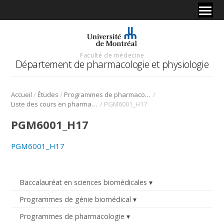
Faculté de médecine
Département de pharmacologie et physiologie
/
/
/
Accueil
Études
Programmes de pharmacologie
/
Liste des cours en pharmacologie
PGM6001_H17
PGM6001_H17
PGM6001_H17
Baccalauréat en sciences biomédicales
Programmes de génie biomédical
Programmes de pharmacologie