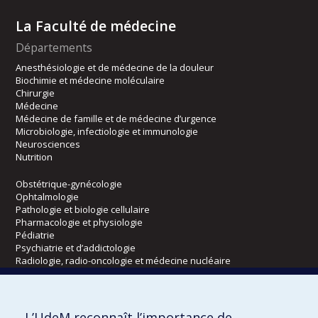
La Faculté de médecine
Départements
Anesthésiologie et de médecine de la douleur
Biochimie et médecine moléculaire
Chirurgie
Médecine
Médecine de famille et de médecine d’urgence
Microbiologie, infectiologie et immunologie
Neurosciences
Nutrition
Obstétrique-gynécologie
Ophtalmologie
Pathologie et biologie cellulaire
Pharmacologie et physiologie
Pédiatrie
Psychiatrie et d’addictologie
Radiologie, radio-oncologie et médecine nucléaire
Écoles
L’UdeM reconnaît l’importance de