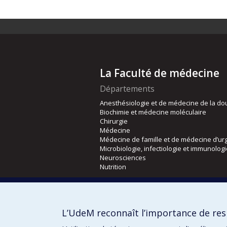
La Faculté de médecine
Départements
Anesthésiologie et de médecine de la do
Biochimie et médecine moléculaire
Chirurgie
Médecine
Médecine de famille et de médecine d’ur
Microbiologie, infectiologie et immunolog
Neurosciences
Nutrition
Écoles
Kinésiologie et des sciences de l’activité
L’UdeM reconnaît l’importance de resp
Orthophonie et audiologie
Réadaptation