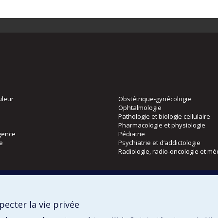
uleur
Obstétrique-gynécologie
Ophtalmologie
Pathologie et biologie cellulaire
Pharmacologie et physiologie
gence
Pédiatrie
ie
Psychiatrie et d’addictologie
Radiologie, radio-oncologie et mé
Directions
 physique
DPC
ecter la vie privée
CPASS
Éthique clinique