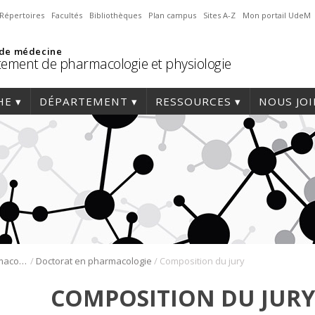
Répertoires
Facultés
Bibliothèques
Plan campus
Sites A-Z
Mon portail UdeM
 de médecine
ement de pharmacologie et physiologie
HE
DÉPARTEMENT
RESSOURCES
NOUS JO
/
/
Programmes de pharmacologie
Doctorat en pharmacologie
Composition du jury
COMPOSITION DU JURY