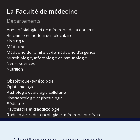
La Faculté de médecine
Départements
Anesthésiologie et de médecine de la douleur
Biochimie et médecine moléculaire
Chirurgie
Médecine
Médecine de famille et de médecine d’urgence
Microbiologie, infectiologie et immunologie
Neurosciences
Nutrition
Obstétrique-gynécologie
Ophtalmologie
Pathologie et biologie cellulaire
Pharmacologie et physiologie
Pédiatrie
Psychiatrie et d’addictologie
Radiologie, radio-oncologie et médecine nucléaire
Écoles
L’UdeM reconnaît l’importance de