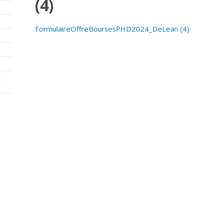
(4)
FormulaireOffreBoursesPHD2024_DeLean (4)
t