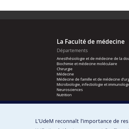
La Faculté de médecine
Départements
Anesthésiologie et de médecine de la do
Biochimie et médecine moléculaire
Chirurgie
Médecine
Médecine de famille et de médecine d’ur
Microbiologie, infectiologie et immunolog
Neurosciences
Nutrition
Écoles
Kinésiologie et des sciences de l’activité
L’UdeM reconnaît l’importance de resp
Orthophonie et audiologie
Réadaptation