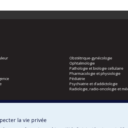
uleur
Obstétrique-gynécologie
Ophtalmologie
Pathologie et biologie cellulaire
Pharmacologie et physiologie
gence
Pédiatrie
ie
Psychiatrie et d’addictologie
Radiologie, radio-oncologie et mé
Directions
 physique
DPC
ecter la vie privée
CPASS
Éthique clinique