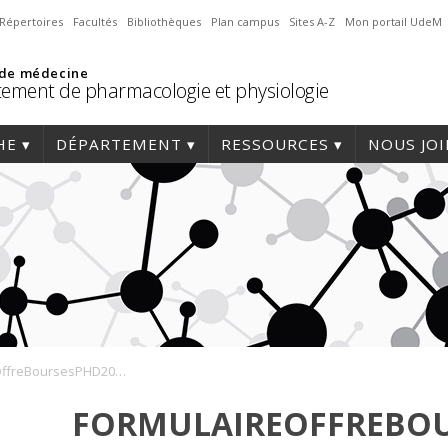
Répertoires
Facultés
Bibliothèques
Plan campus
Sites A-Z
Mon portail UdeM
 de médecine
ement de pharmacologie et physiologie
HE
DÉPARTEMENT
RESSOURCES
NOUS JO
FormulaireOffreBoursesPHD2024_DeLean (4)
FORMULAIREOFFREBOU