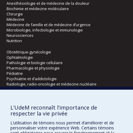
Anesthésiologie et de médecine de la douleur
Biochimie et médecine moléculaire
Chirurgie
Médecine
Médecine de famille et de médecine d’urgence
Microbiologie, infectiologie et immunologie
Neurosciences
Nutrition
Obstétrique-gynécologie
Ophtalmologie
Pathologie et biologie cellulaire
Pharmacologie et physiologie
Pédiatrie
Psychiatrie et d’addictologie
Radiologie, radio-oncologie et médecine nucléaire
Écoles
L’UdeM reconnaît l’importance de
Kinésiologie et des sciences de l’activité physique
respecter la vie privée
Orthophonie et audiologie
L’utilisation de témoins nous permet d’améliorer et de
Réadaptation
personnaliser votre expérience Web. Certains témoins
sont obligatoires pour assurer le fonctionnement et la