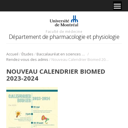
Faculté de médecine
Département de pharmacologie et physiologie
/
/
/
Accueil
Études
Baccalauréat en sciences biomédicales
/
Rendez-vous des admis
Nouveau Calendrier Biomed 2023-2024
NOUVEAU CALENDRIER BIOMED
2023-2024