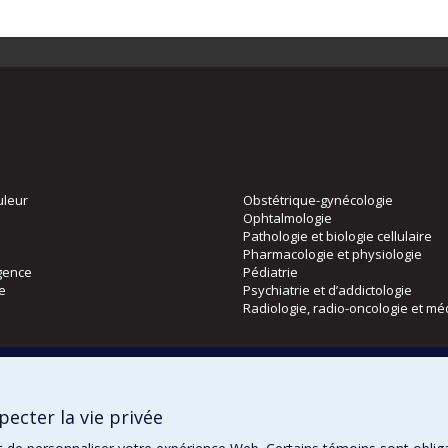
uleur
Obstétrique-gynécologie
Ophtalmologie
Pathologie et biologie cellulaire
Pharmacologie et physiologie
gence
Pédiatrie
ie
Psychiatrie et d’addictologie
Radiologie, radio-oncologie et mé
Directions
 physique
DPC
ecter la vie privée
CPASS
Éthique clinique