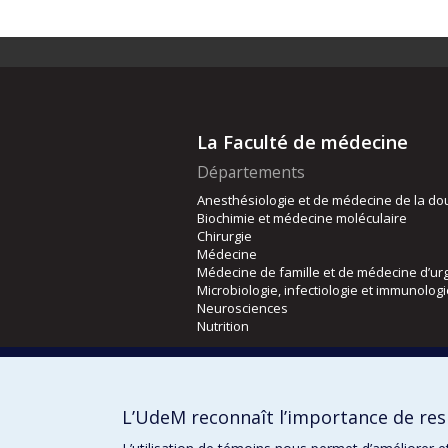
La Faculté de médecine
Départements
Anesthésiologie et de médecine de la do
Biochimie et médecine moléculaire
Chirurgie
Médecine
Médecine de famille et de médecine d’ur
Microbiologie, infectiologie et immunolog
Neurosciences
Nutrition
Écoles
Kinésiologie et des sciences de l’activité
L’UdeM reconnaît l’importance de resp
Orthophonie et audiologie
Réadaptation